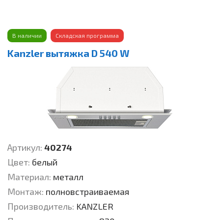
В наличии
Складская программа
Kanzler вытяжка D 540 W
Артикул:
40274
Цвет:
белый
Материал:
металл
Монтаж:
полновстраиваемая
Производитель:
KANZLER