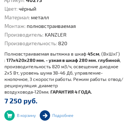
Артикул:
40273
Цвет:
чёрный
Материал:
металл
Монтаж:
полновстраиваемая
Производитель:
KANZLER
Производительность:
820
Полновстраиваемая вытяжка в шкаф
45
см
, (ВхШхГ)
:
177х420х280 мм. - узкая в шкаф 280 мм. глубиной
,
производительность 820 м3/ч, освещение диодное
2х5 Вт, уровень шума 38-46 Дб, управление-
кнопочное, 3 скорости работы. Режим работы: отвод/
рециркуляция ,диаметр
воздуховода-120мм.
ГАРАНТИЯ 4 ГОДА.
7 250 руб.
В корзину
Подробнее