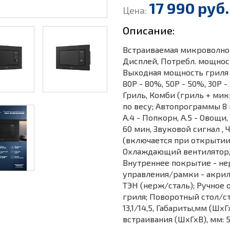
17 990 руб.
Цена:
Описание:
Встраиваемая микроволнова
Дисплей, Потребл. мощност
Выходная мощность гриля 8
80Р - 80%, 50Р - 50%, 30Р -
Гриль, Комби (гриль + мик
по весу; Автопрограммы 8 шт
А.4 - Попкорн, А.5 - Овощи, 
60 мин, Звуковой сигнал ,
(включается при открытии 
Охлаждающий вентилятор, 
Внутреннее покрытие - не
управления/рамки - акрил;
ТЭН (нерж/сталь); Ручное
гриля; Поворотный стол/сте
13,1/14,5, Габариты,мм (Шх
встраивания (ШхГхВ), мм: 