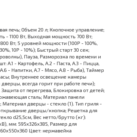
я печь; Объем 20 л; Кнопочное управление;
ь - 1100 Вт, Выходная мощность 700 Вт;
00 Вт; 5 уровней мощности (100Р - 100%,
 30%, 10Р - 10%); Быстрый старт 30 сек;
роволны), Пауза, Разморозка по времени и
: А.1 - Картофель, А.2 - Паста, А.3 - Пицца,
А.6 - Напитки, А.7 - Мясо, А.8 - Рыба), Таймер
 Часы; Внутреннее освещение камеры
дверцы, всегда горит при работе печи);
Защита от перегрева, Блокировка от детей;
ржавеющая сталь; Материал панели
 Материал дверцы - стекло (1). Тип гриля -
 открывание дверцы/кнопка; Решетка для
кло d25,5см, Вес нетто/брутто (кг):
ГхВ), мм: 595х326х385, Размер для
560х550х360 Цвет: нержавейка