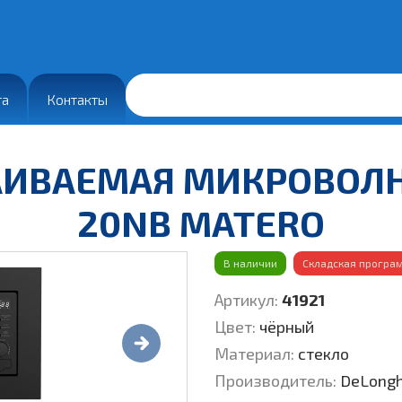
та
Контакты
АИВАЕМАЯ МИКРОВОЛ
20NB MATERO
В наличии
Складская програ
Артикул:
41921
Цвет:
чёрный
Материал:
стекло
Производитель:
DeLong