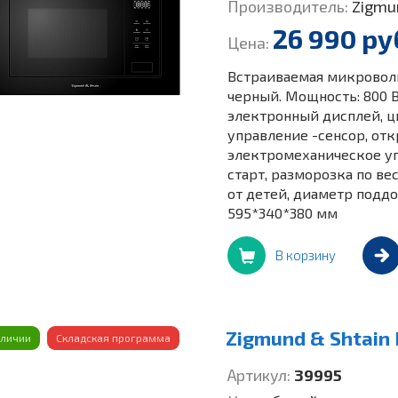
Производитель:
Zigmu
26 990 ру
Цена:
Встраиваемая микроволно
черный. Мощность: 800 В
электронный дисплей, цв
управление -сенсор, от
электромеханическое уп
старт, разморозка по в
от детей, диаметр поддон
595*340*380 мм
В корзину
Zigmund & Shtain
аличии
Складская программа
Артикул:
39995