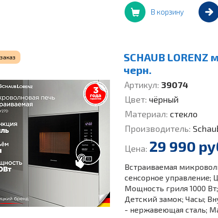
В корзину
SCHAUB LORENZ м
 заказ
черн.
Артикул:
39074
Цвет:
чёрный
Материал:
стекло
Производитель:
Schau
29 990 ру
Цена:
Встраиваемая микроволно
сенсорное управление; 
Мощность гриля 1000 Вт;
Детский замок; Часы; В
- нержавеющая сталь; М