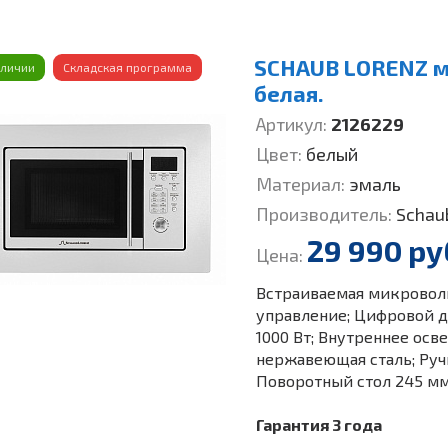
SCHAUB LORENZ м
аличии
Складская программа
белая.
Артикул:
2126229
Цвет:
белый
Материал:
эмаль
Производитель:
Schau
29 990 ру
Цена:
Встраиваемая микроволно
управление; Цифровой д
1000 Вт; Внутреннее осв
нержавеющая сталь; Руч
Поворотный стол 245 мм,
Гарантия 3 года