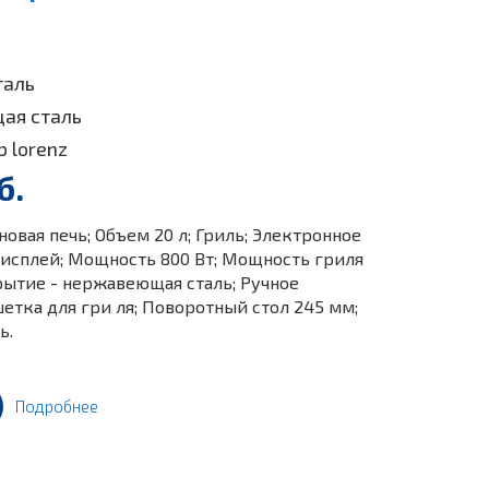
таль
ая сталь
b lorenz
б.
вая печь; Объем 20 л; Гриль; Электронное
исплей; Мощность 800 Вт; Мощность гриля
рытие - нержавеющая сталь; Ручное
етка для гри ля; Поворотный стол 245 мм;
ь.
Подробнее