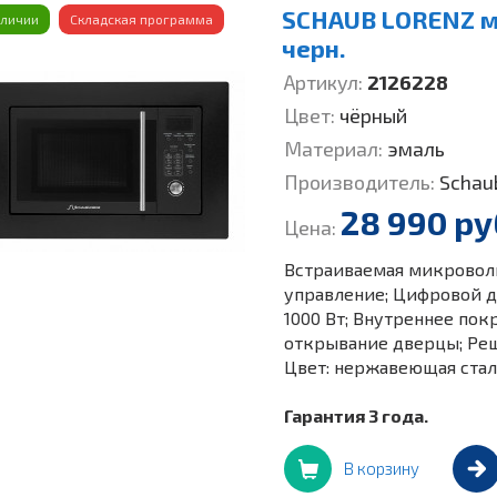
SCHAUB LORENZ м
аличии
Складская программа
черн.
Артикул:
2126228
Цвет:
чёрный
Материал:
эмаль
Производитель:
Schau
28 990 ру
Цена:
Встраиваемая микроволно
управление; Цифровой д
1000 Вт; Внутреннее пок
открывание дверцы; Реш
Цвет: нержавеющая стал
Гарантия 3 года.
В корзину