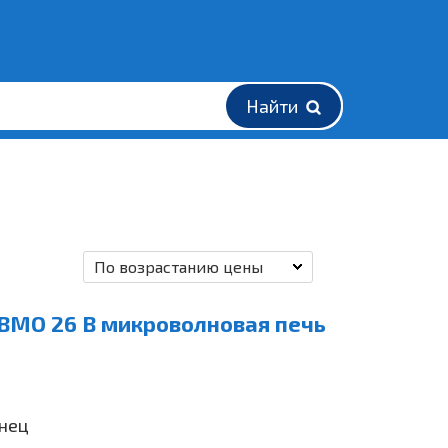
Найти
По возрастанию цены
 BMO 26 B микроволновая печь
янец