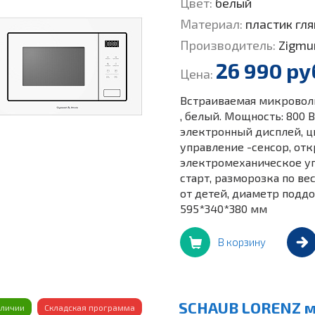
Цвет:
белый
Материал:
пластик гл
Производитель:
Zigmu
26 990 ру
Цена:
Встраиваемая микроволно
, белый. Мощность: 800 В
электронный дисплей, цв
управление -сенсор, от
электромеханическое уп
старт, разморозка по в
от детей, диаметр поддон
595*340*380 мм
В корзину
SCHAUB LORENZ м
аличии
Складская программа