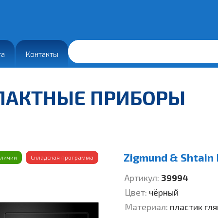
та
Контакты
ПАКТНЫЕ ПРИБОРЫ
Zigmund & Shtain
аличии
Складская программа
Артикул:
39994
Цвет:
чёрный
Материал:
пластик гл