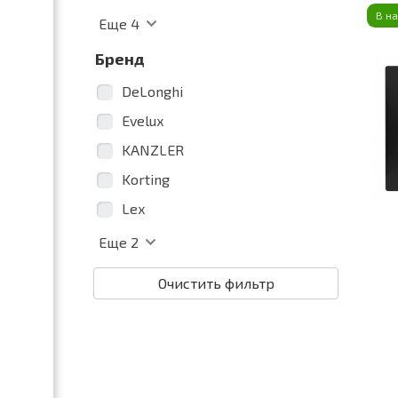
В н
Еще
4
Бренд
DeLonghi
Evelux
KANZLER
Korting
Lex
Еще
2
Очистить фильтр