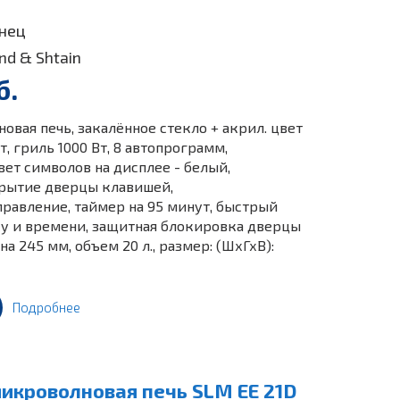
янец
nd & Shtain
б.
вая печь, закалённое стекло + акрил. цвет
т, гриль 1000 Вт, 8 автопрограмм,
ет символов на дисплее - белый,
крытие дверцы клавишей,
равление, таймер на 95 минут, быстрый
есу и времени, защитная блокировка дверцы
а 245 мм, объем 20 л., размер: (ШхГхВ):
Подробнее
икроволновая печь SLM EE 21D