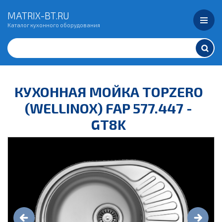
MATRIX-BT.RU
Каталог кухонного оборудования
КУХОННАЯ МОЙКА TOPZERO
(WELLINOX) FAP 577.447 -
GT8K