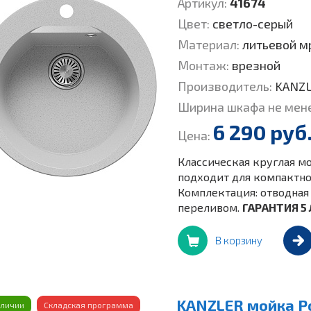
Артикул:
41674
Цвет:
светло-серый
Материал:
литьевой м
Монтаж:
врезной
Производитель:
KANZ
Ширина шкафа не мен
6 290 руб
Цена:
Классическая круглая мо
подходит для компактной
Комплектация: отводная 
переливом.
ГАРАНТИЯ 5 
В корзину
KANZLER мойка Р
аличии
Складская программа