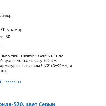
рамор
LER мрамор
ее:
50
.
йка c увеличенной чашей, отлично
 кухни, монтаж в базу 500 мм.
арматура с выпуском 3 1/2" (D=90мм) и
ЛЕТ.
Подробнее
онда-520, цвет Серый