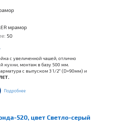
рамор
LER мрамор
ее:
50
.
йка c увеличенной чашей, отлично
 кухни, монтаж в базу 500 мм.
арматура с выпуском 3 1/2" (D=90мм) и
ЛЕТ.
Подробнее
онда-520, цвет Светло-серый