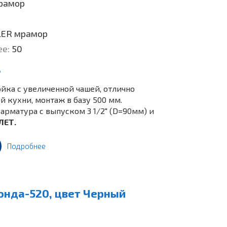
рамор
LER мрамор
ее:
50
.
йка c увеличенной чашей, отлично
 кухни, монтаж в базу 500 мм.
арматура с выпуском 3 1/2" (D=90мм) и
ЛЕТ.
Подробнее
онда-520, цвет Черный