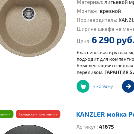
Материал:
литьевой м
Монтаж:
врезной
Производитель:
KANZ
Ширина шкафа не мен
6 290 руб
Цена:
Классическая круглая мо
подходит для компактной
Комплектация: отводная 
переливом.
ГАРАНТИЯ 5 
В корзину
KANZLER мойка Р
аличии
Складская программа
Артикул:
41675