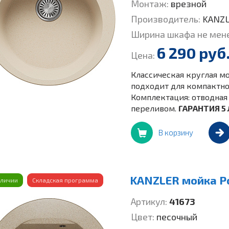
Монтаж:
врезной
Производитель:
KANZ
Ширина шкафа не мен
6 290 руб
Цена:
Классическая круглая мо
подходит для компактной
Комплектация: отводная 
переливом.
ГАРАНТИЯ 5 
В корзину
KANZLER мойка Р
аличии
Складская программа
Артикул:
41673
Цвет:
песочный