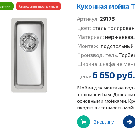
Кухонная мойка To
аличии
Складская программа
Артикул:
29173
Цвет:
сталь полирован
Материал:
нержавеющ
Монтаж:
подстольный
Производитель:
TopZe
Ширина шкафа не мен
6 650 руб.
Цена:
Мойка для монтажа под
толщиной 1мм. Дополнит
основными мойками. Кре
входят в стоимость мой
В корзину