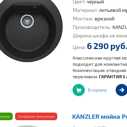
Цвет:
чёрный
Материал:
литьевой м
Монтаж:
врезной
Производитель:
KANZ
Ширина шкафа не мен
6 290 руб
Цена:
Классическая круглая мо
подходит для компактной
Комплектация: отводная 
переливом.
ГАРАНТИЯ 5 
В корзину
KANZLER мойка Р
аличии
Складская программа