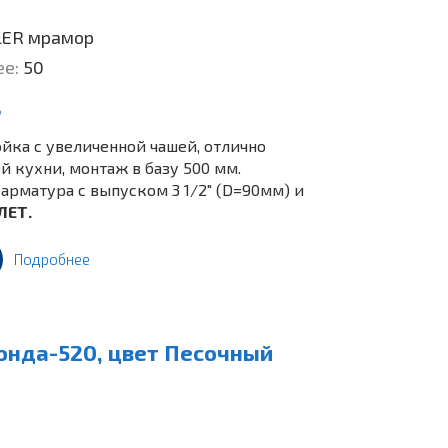
LER мрамор
ее:
50
.
йка c увеличенной чашей, отлично
 кухни, монтаж в базу 500 мм.
арматура с выпуском 3 1/2" (D=90мм) и
ЛЕТ.
Подробнее
онда-520, цвет Песочный