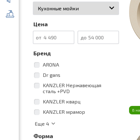
Категория
Цена
от
до
Бренд
ARONA
Dr gans
KANZLER Нержавеющая
сталь +PVD
KANZLER кварц
В н
KANZLER мрамор
Еще
4
Форма