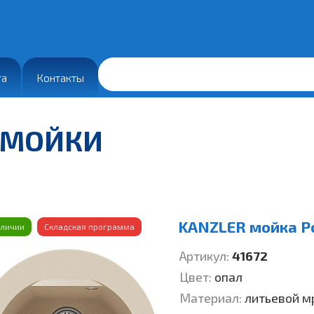
та
Контакты
 МОЙКИ
KANZLER мойка Ро
аличии
Складская программа
Артикул:
41672
Цвет:
опал
Материал:
литьевой м