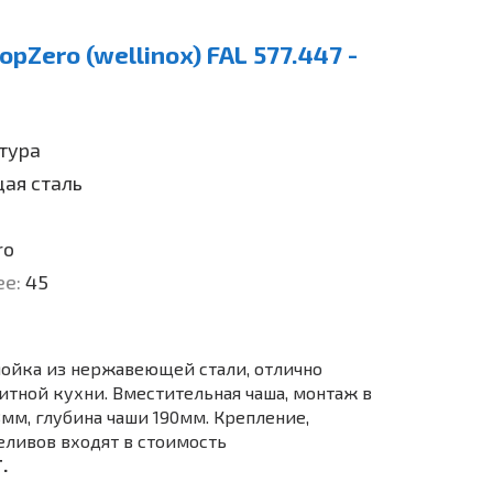
pZero (wellinox) FAL 577.447 -
тура
ая сталь
ro
ее:
45
мойка из нержавеющей стали, отлично
итной кухни. Вместительная чаша, монтаж в
8мм, глубина чаши 190мм. Крепление,
еливов входят в стоимость
Т.