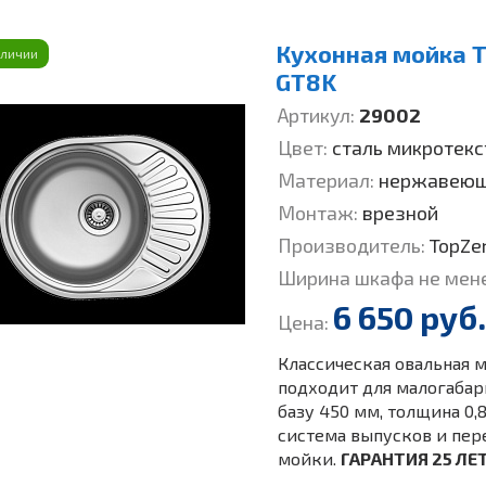
Кухонная мойка To
аличии
GT8K
Артикул:
29002
Цвет:
сталь микротекс
Материал:
нержавеющ
Монтаж:
врезной
Производитель:
TopZe
Ширина шкафа не мен
6 650 руб.
Цена:
Классическая овальная 
подходит для малогабар
базу 450 мм, толщина 0,
система выпусков и пер
мойки.
ГАРАНТИЯ 25 ЛЕ