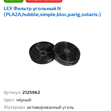
LEX Фильтр угольный N
(PLAZA,hubble,simple,bloc,parig,solaris.)
Артикул:
2125962
Цвет:
чёрный
Материал:
активированный уголь